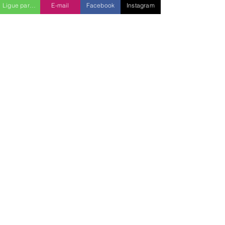
Ligue para nós
E-mail
Facebook
Instagram
Segunda a sexta, das 8h às 18h
Sábado, das 8h às 12h
VENHA ATÉ A REVENDA
Rua Dr. Vila Nova, 25 - Centro
Cruzeiro do Sul - RS
CEP: 95930-000
ENTRE EM CONTATO
WhatsApp:
(51) 9 9154-2252
Somente ligação:
(51) 9 8911-3629
Enviar