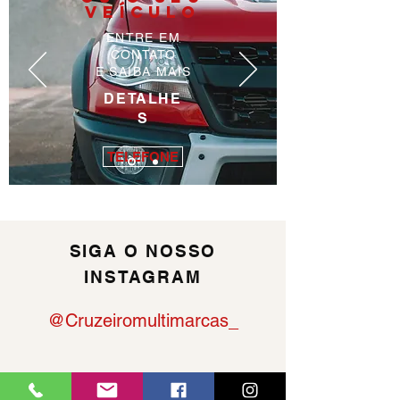
VEÍCULO
ENTRE EM
CONTATO
E SAIBA MAIS
DETALHE
S
TELEFONE
SIGA O NOSSO
INSTAGRAM
@Cruzeiromultimarcas_
HORÁRIOS DE ATENDIMENTO