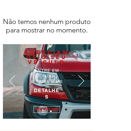
Não temos nenhum produto
para mostrar no momento.
AGENCIAM
OS O SEU
VEÍCULO
ENTRE EM
CONTATO
E SAIBA MAIS
DETALHE
S
TELEFONE